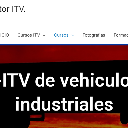
or ITV.
NICIO
Cursos ITV
Cursos
Fotografias
Formac
-ITV de vehicul
industriales