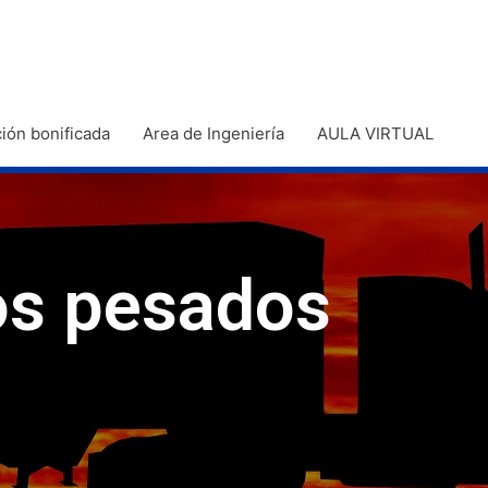
ión bonificada
Area de Ingeniería
AULA VIRTUAL
os pesados